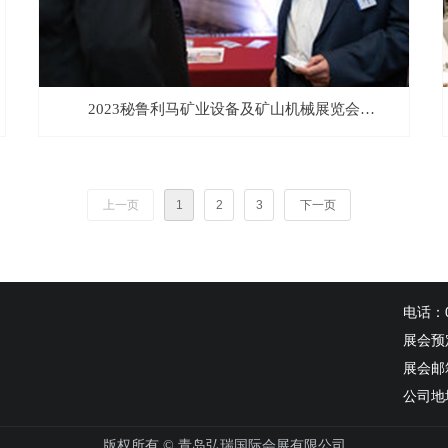
2023秘鲁利马矿业设备及矿山机械展览会
EXPOMINA
上一页
1
2
3
下一页
电话：05
展会预定：
展会邮箱：
公司地
版权所有 ©
青岛弘瑞国际会展有限公司