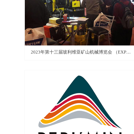
2023年第十三届玻利维亚矿山机械博览会 （EXPO
BOLIVIA MINERA 2023）